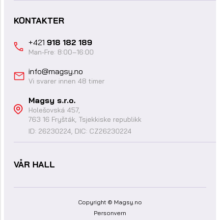
KONTAKTER
+421
918 182 189
Man-Fre: 8:00–16:00
info@magsy.no
Vi svarer innen 48 timer
Magsy s.r.o.
Holešovská 457,
763 16 Fryšták, Tsjekkiske republikk
ID: 26230224, DIC: CZ26230224
VÅR HALL
Copyright © Magsy.no
Personvern