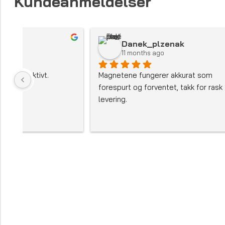
Kundeanmeldelser
Danek_plzenak
11 months ago
Magnetene fungerer akkurat som 
Den g
forespurt og forventet, takk for rask 
MAGS
levering.
insta
Kolle
enkle