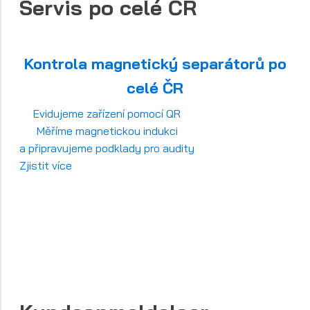
Servis po celé ČR
Kontrola magnetický separátorů po
celé ČR
Evidujeme zařízení pomocí QR
Měříme magnetickou indukci
a připravujeme podklady pro audity
Zjistit více