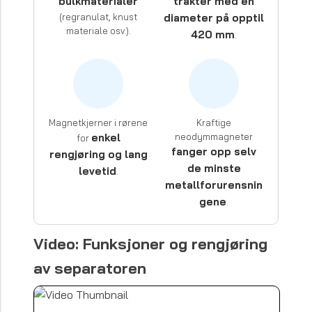
bulkmaterialer
trakter med en
(regranulat, knust
diameter på opptil
materiale osv.).
420 mm
.
Magnetkjerner i rørene
Kraftige
enkel
neodymmagneter
for
fanger opp selv
rengjøring og lang
de minste
levetid
.
metallforurensnin
gene
.
Video: Funksjoner og rengjøring
av separatoren