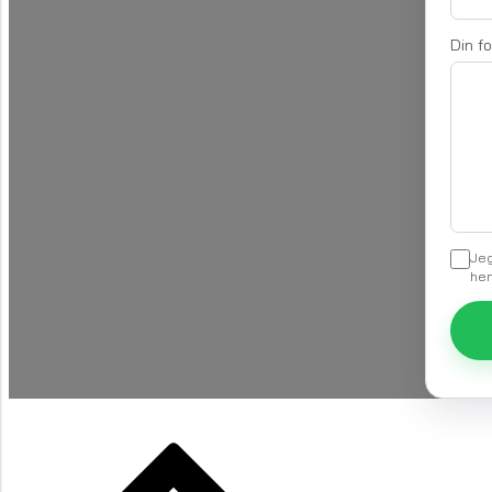
Din f
Jeg
he