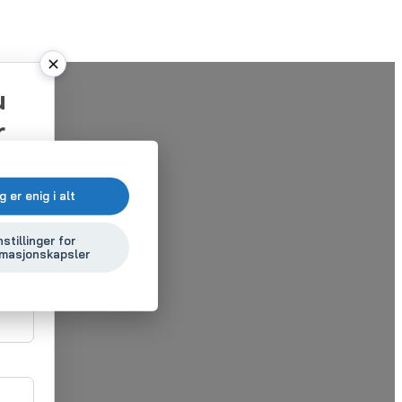
u
r
deg
g er enig i alt
net
nstillinger for
rmasjonskapsler