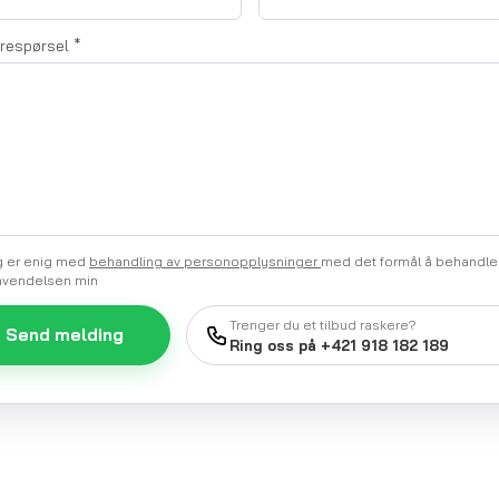
orespørsel
*
 er enig med
behandling av personopplysninger
med det formål å behandle
nvendelsen min
Trenger du et tilbud raskere?
Send melding
Ring oss på +421 918 182 189