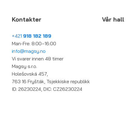
Kontakter
Vår hall
+421
918 182 189
Man-Fre: 8:00–16:00
info@magsy.no
Vi svarer innen 48 timer
Magsy s.r.o.
Holešovská 457,
763 16 Fryšták, Tsjekkiske republikk
ID: 26230224, DIC: CZ26230224