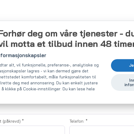
Forhør deg om våre tjenester - d
vil motta et tilbud innen 48 time
nformasjonskapsler
Vennligst beskriv behovene dine så nøyaktig som mulig. Vi sender 
tar alt, vil funksjonelle, preferanse-, analytiske og
Je
en bekreftelse på forespørselen din og sender deg videre til en eg
sjonskapsler lagres - vi kan dermed gjøre det
spesialist. Han eller hun kan kontakte deg for mer informasjon på
nettstedet komfortabelt, måle funksjonaliteten til
kontaktene som er oppført.
In
lrette deg med annonsering. Du kan enkelt justere
info
 å klikke på Cookie-innstillinger. Du kan lese hele
apets navn:
t (påkrevd)
*
Telefon:
*