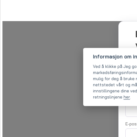
Informasjon om i
Ved å klikke på Jeg god
markedsføringsinforma
mulig for deg å bruke 
nettstedet vårt og må
innstillingene dine ved
retningslinjene
her
.
Selsk
E-pos