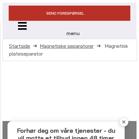
SEND FORESPØRSEL
menu
Startside
Magnetiske separatorer
Magnetisk
plateseparator
Forhør deg om våre tjenester - du
vil motta et tilbud innen 48 timer