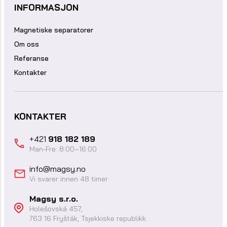
INFORMASJON
Magnetiske separatorer
Om oss
Referanse
Kontakter
KONTAKTER
+421
918 182 189
Man-Fre: 8:00–16:00
info@magsy.no
Vi svarer innen 48 timer
Magsy s.r.o.
Holešovská 457,
763 16 Fryšták, Tsjekkiske republikk