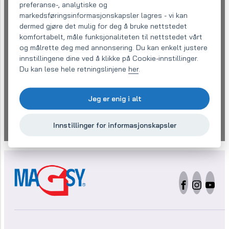
preferanse-, analytiske og
markedsføringsinformasjonskapsler lagres - vi kan
dermed gjøre det mulig for deg å bruke nettstedet
komfortabelt, måle funksjonaliteten til nettstedet vårt
og målrette deg med annonsering. Du kan enkelt justere
Jeg er enig med
behandling av personopplysninger
med det
innstillingene dine ved å klikke på Cookie-innstillinger.
formål å behandle henvendelsen min
Du kan lese hele retningslinjene
her
.
Send melding
Jeg er enig i alt
Trenger du et tilbud raskere?
Ring oss på +421 918 182 189
Innstillinger for informasjonskapsler