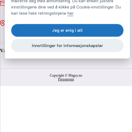
info@magsy.no
målrette deg med annonsering. Du kan enkelt justere
Vi svarer innen 48 timer
innstillingene dine ved å klikke på Cookie-innstillinger. Du
kan lese hele retningslinjene
her
.
Magsy s.r.o.
Holešovská 457,
763 16 Fryšták, Tsjekkiske republikk
Jeg er enig i alt
ID: 26230224, DIC: CZ26230224
Innstillinger for informasjonskapsler
VÅR HALL
Copyright © Magsy.no
Personvern