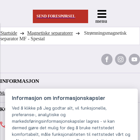
SEND FORESPØRSEL
menu
Startside
Magnetiske separatorer
Strømningsmagnetisk
separator MF - Spesial
INFORMASJON
Magnetiske separatorer
Om oss
Referanse
Kontakter
Informasjon om informasjonskapsler
Ved å klikke på Jeg godtar alt, vil funksjonelle,
KONTAKTER
preferanse-, analytiske og
markedsføringsinformasjonskapsler lagres - vi kan
+421
918 182 189
dermed gjøre det mulig for deg å bruke nettstedet
Man-Fre: 8:00–16:00
komfortabelt, måle funksjonaliteten til nettstedet vårt og