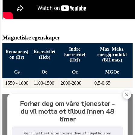
Magnetiske egenskaper
Indre
Max.
Maks.
Remanensj
Koersivitet
koersivitet
energiprodukt
on (Br)
(Hcb)
(Hcj)
(BH max)
Gs
Oe
Oe
MGOe
1550 - 1800
1100-1500
2000-2800
0.5-0.65
Forhør deg om våre tjenester -
du vil motta et tilbud innen 48
timer
Vennligst beskriv behovene dine så nøyaktig som