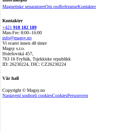
Magnetiske separatorer
Om oss
Referanse
Kontakter
Kontakter
+421
918 182 189
Man-Fre: 8:00–16:00
info@magsy.no
Vi svarer innen 48 timer
Magsy s.r.o.
Holešovská 457,
763 16 Fryšták, Tsjekkiske republikk
ID: 26230224, DIC: CZ26230224
Vår hall
Copyright © Magsy.no
Nastavení souborů cookies
Cookies
Personvern