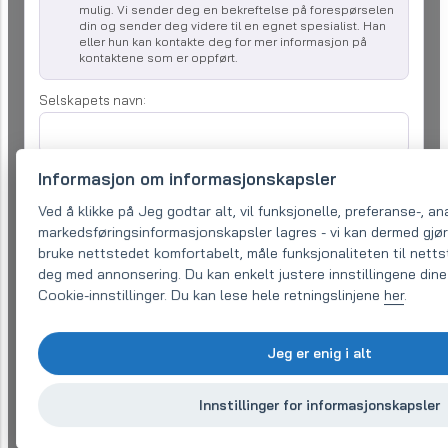
mulig. Vi sender deg en bekreftelse på forespørselen
din og sender deg videre til en egnet spesialist. Han
eller hun kan kontakte deg for mer informasjon på
kontaktene som er oppført.
Selskapets navn:
E-post (påkrevd)
*
Informasjon om informasjonskapsler
Ved å klikke på Jeg godtar alt, vil funksjonelle, preferanse-, a
markedsføringsinformasjonskapsler lagres - vi kan dermed gjør
Telefon:
*
bruke nettstedet komfortabelt, måle funksjonaliteten til nett
deg med annonsering. Du kan enkelt justere innstillingene dine
Cookie-innstillinger. Du kan lese hele retningslinjene
her
.
Din forespørsel
*
Jeg er enig i alt
Innstillinger for informasjonskapsler