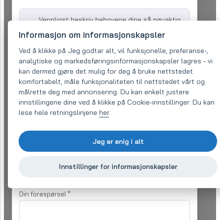
Vennligst beskriv behovene dine så nøyaktig
som mulig. Vi sender deg en bekreftelse på
Informasjon om informasjonskapsler
forespørselen din og sender deg videre til en
egnet spesialist. Han eller hun kan kontakte
Ved å klikke på Jeg godtar alt, vil funksjonelle, preferanse-,
deg for mer informasjon på kontaktene som
analytiske og markedsføringsinformasjonskapsler lagres - vi
er oppført.
kan dermed gjøre det mulig for deg å bruke nettstedet
komfortabelt, måle funksjonaliteten til nettstedet vårt og
Selskapets navn:
målrette deg med annonsering. Du kan enkelt justere
innstillingene dine ved å klikke på Cookie-innstillinger. Du kan
lese hele retningslinjene
her
.
E-post (påkrevd)
*
Jeg er enig i alt
Telefon:
*
Innstillinger for informasjonskapsler
Din forespørsel
*