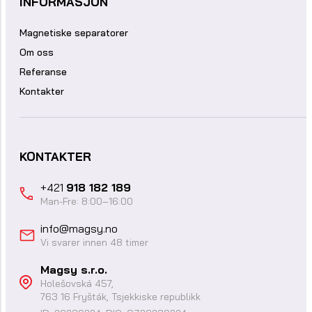
INFORMASJON
Magnetiske separatorer
Om oss
Referanse
Kontakter
KONTAKTER
+421
918 182 189
Man-Fre: 8:00–16:00
info@magsy.no
Vi svarer innen 48 timer
Magsy s.r.o.
Holešovská 457,
763 16 Fryšták, Tsjekkiske republikk