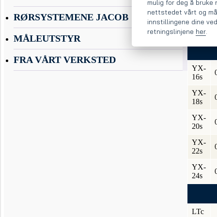
mulig for deg å bruke 
22
nettstedet vårt og må
RØRSYSTEMENE JACOB
innstillingene dine ved
YX-
retningslinjene
her
.
24
MÅLEUTSTYR
FRA VÅRT VERKSTED
YX-
16s
YX-
18s
YX-
20s
YX-
22s
YX-
24s
LTc