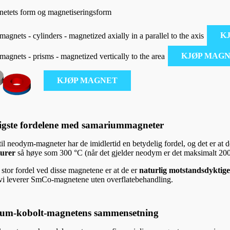
netets form og magnetiseringsform
K
KJØP MAG
KJØP MAGNET
tigste fordelene med samariummagneter
 til neodym-magneter har de imidlertid en betydelig fordel, og det er at 
urer
så høye som 300 °C (når det gjelder neodym er det maksimalt 200
stor fordel ved disse magnetene er at de er
naturlig motstandsdyktige
 vi leverer SmCo-magnetene uten overflatebehandling.
um-kobolt-magnetens sammensetning