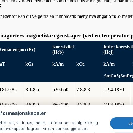
ekomsten av hovedelementene som finnes i disse magnetene, samarium - 
7
.
n nedenfor kan du velge fra en innholdsrik meny hva angår SmCo-mater
agneters magnetiske egenskaper (ved en temperatur p
Koersivitet
Indre koersivit
Remanensjon (Br)
(Hcb)
(Hcj)
mT
kGs
kA/m
kOe
kA/m
SmCo5(SmPr
0.81-0.85
8.1-8.5
620-660
7.8-8.3
1194-1830
0.85-0.90
8.5-9.0
660-700
8.3-8.8
1194-1830
nformasjonskapsler
0.90-0.94
9.0-9.4
676-725
8.5-9.1
1194-1830
tar alt, vil funksjonelle, preferanse-, analytiske og
Je
sjonskapsler lagres - vi kan dermed gjøre det