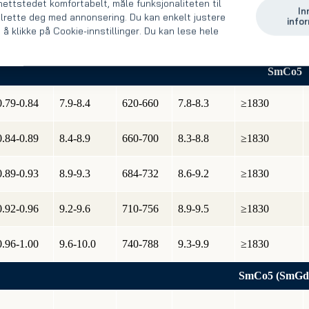
nettstedet komfortabelt, måle funksjonaliteten til
0.92-0.96
9.2-9.6
710-748
8.9-9.4
1194-1830
In
lrette deg med annonsering. Du kan enkelt justere
info
 å klikke på Cookie-innstillinger. Du kan lese hele
0.96-1.00
9.6-10.0
730-770
9.2-9.7
1194-1830
SmCo5
0.79-0.84
7.9-8.4
620-660
7.8-8.3
≥1830
0.84-0.89
8.4-8.9
660-700
8.3-8.8
≥1830
0.89-0.93
8.9-9.3
684-732
8.6-9.2
≥1830
0.92-0.96
9.2-9.6
710-756
8.9-9.5
≥1830
0.96-1.00
9.6-10.0
740-788
9.3-9.9
≥1830
SmCo5 (SmGd