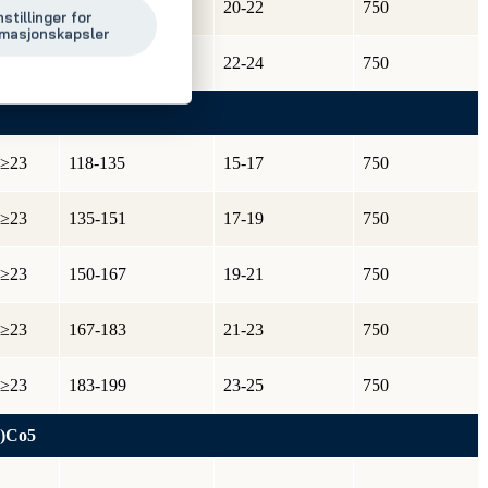
15-23
160-175
20-22
750
nstillinger for
rmasjonskapsler
15-23
175-190
22-24
750
≥23
118-135
15-17
750
≥23
135-151
17-19
750
≥23
150-167
19-21
750
≥23
167-183
21-23
750
≥23
183-199
23-25
750
)Co5