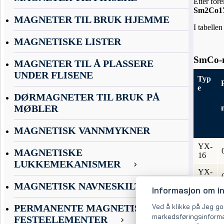
Etter for
Sm2Co1
MAGNETER TIL BRUK HJEMME
I tabelle
MAGNETISKE LISTER
SmCo-m
MAGNETER TIL Å PLASSERE
UNDER FLISENE
Typ
e
DØRMAGNETER TIL BRUK PÅ
MØBLER
MAGNETISK VANNMYKNER
YX-
MAGNETISKE
16
LUKKEMEKANISMER
YX-
18
MAGNETISK NAVNESKILT
Informasjon om i
YX-
Ved å klikke på Jeg god
20
PERMANENTE MAGNETISKE
markedsføringsinforma
FESTEELEMENTER
YX-