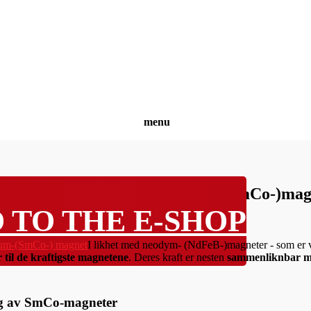
menu
andsdyktige samarium-kobolt- (SmCo-)mag
 TO THE E-SHOP
I likhet med neodym- (NdFeB-)magneter - som er v
 til de kraftigste magnetene
. Deres kraft er nesten
sammenliknbar m
lg av SmCo-magneter