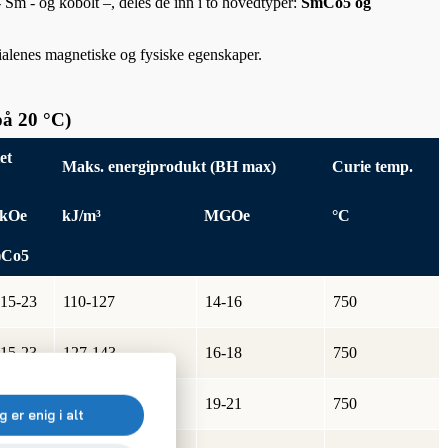
Sm - og kobolt –, deles de inn i to hovedtyper:
SmCo5 og
ialenes magnetiske og fysiske egenskaper.
å 20 °C)
et
Maks. energiprodukt (BH max)
Curie temp.
kOe
kJ/m³
MGOe
°C
)Co5
15-23
110-127
14-16
750
15-23
127-143
16-18
750
15-23
150-167
19-21
750
g er enig i alt