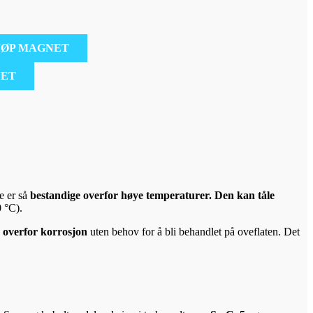
JØP MAGNET
NET
de er så
bestandige overfor høye temperaturer. Den kan tåle
 °C).
 overfor korrosjon
uten behov for å bli behandlet på oveflaten. Det